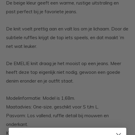
De beige kleur geeft een warme, rustige uitstraling en
past perfect bij je favoriete jeans.
De knit voelt prettig aan en valt los om je lichaam. Door de
subtiele ruffles krijgt de top iets speels, en dat maakt ’m
net wat leuker.
De EMELIE knit draag je het mooist op een jeans. Meer
heeft deze top eigenlijk niet nodig, gewoon een goede
denim eronder en je outfit staat.
Modelinformatie: Model is 1,68m.
Maatadvies: One-size, geschikt voor S t/m L.
Pasvorm: Los vallend, ruffle detail bij mouwen en
onderkant.
Kleur: Beige.