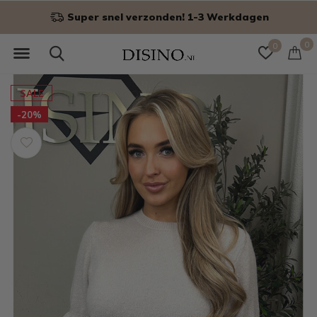
Niet goed? Geld terug!
0
0
SALE
-20%