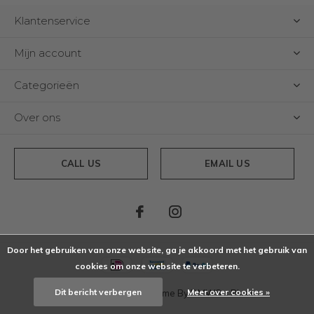
Klantenservice
Mijn account
Categorieën
Over ons
CALL US
EMAIL US
Door het gebruiken van onze website, ga je akkoord met het gebruik van
cookies om onze website te verbeteren.
Dit bericht verbergen
Meer over cookies »
© Copyright
2026
- Theme By
DMWS
x
Plus+