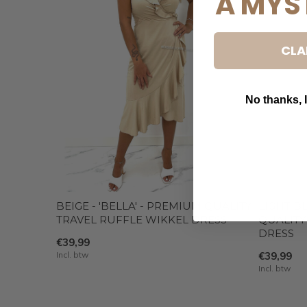
A MYS
CLA
No thanks, I
B
BEIGE - 'BELLA' - PREMIUM QUALITY
LIGHT BL
TRAVEL RUFFLE WIKKEL DRESS
QUALITY
DRESS
€39,99
Incl. btw
€39,99
Incl. btw