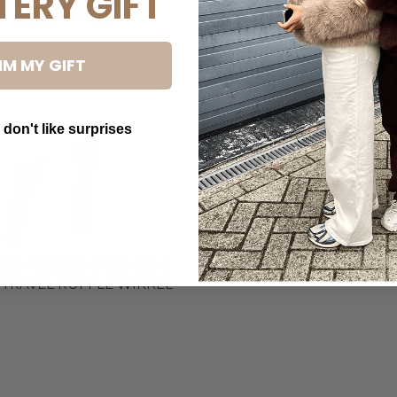
TERY GIFT
IM MY GIFT
 don't like surprises
utton Text
UE - 'BELLA' - PREMIUM
 TRAVEL RUFFLE WIKKEL