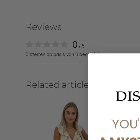
Reviews
0
/ 5
0 sterren op basis van 0 beoordelingen
Related articles
YOU