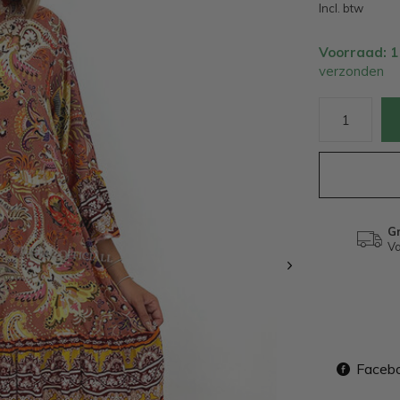
Incl. btw
Voorraad: 
verzonden
Gr
Va
Faceb