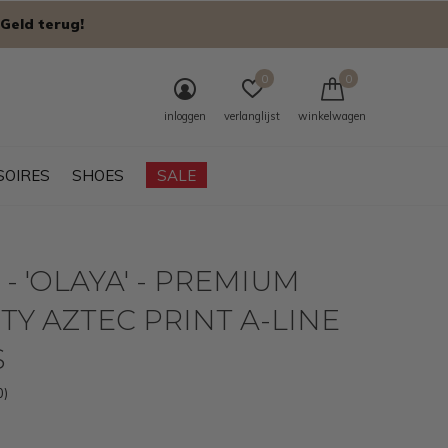
Geld terug!
0
0
inloggen
verlanglijst
winkelwagen
SOIRES
SHOES
SALE
 - 'OLAYA' - PREMIUM
TY AZTEC PRINT A-LINE
S
0)