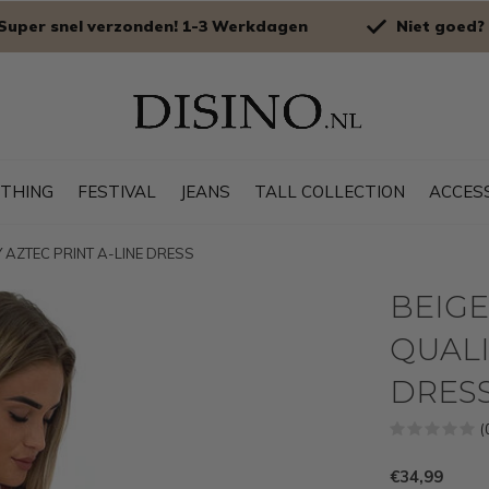
Super snel verzonden! 1-3 Werkdagen
Niet goed? 
OTHING
FESTIVAL
JEANS
TALL COLLECTION
ACCES
Y AZTEC PRINT A-LINE DRESS
BEIGE
QUALI
DRES
(
€34,99