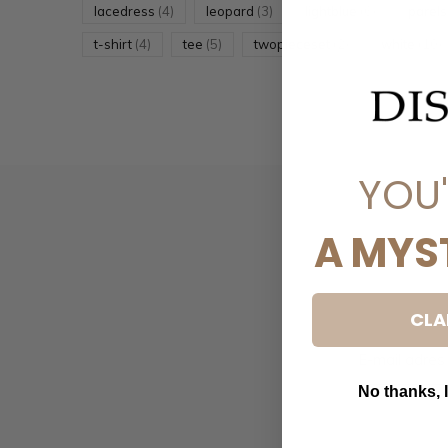
lacedress
(4)
leopard
(3)
lightblue
(6)
parel
t-shirt
(4)
tee
(5)
twopieceset
(2)
white
(10)
YOU
A MYS
CLA
No thanks, I