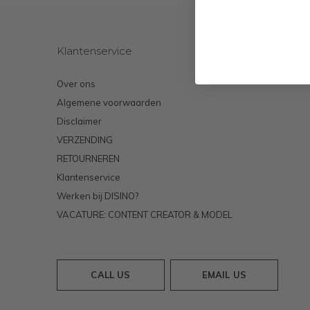
B
Klantenservice
Over ons
Algemene voorwaarden
Disclaimer
VERZENDING
RETOURNEREN
Klantenservice
Werken bij DISINO?
VACATURE: CONTENT CREATOR & MODEL
CALL US
EMAIL US