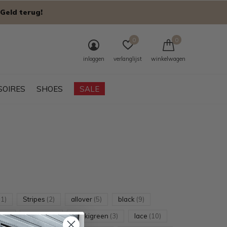
Geld terug!
0
0
inloggen
verlanglijst
winkelwagen
SOIRES
SHOES
SALE
11)
Stripes
(2)
allover
(5)
black
(9)
s
(3)
jeans
(13)
khakigreen
(3)
lace
(10)