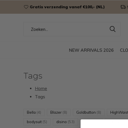
Gratis verzending vanaf €100,- (NL)
NEW ARRIVALS 2026
CL
Tags
Home
Tags
Bella
(4)
Blazer
(8)
Goldbutton
(8)
HighWais
bodysuit
(5)
disino
(53)
dress
(7)
dresses
(2)