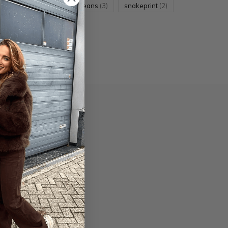
)
ruffle
(6)
skinnyjeans
(3)
snakeprint
(2)
NEER