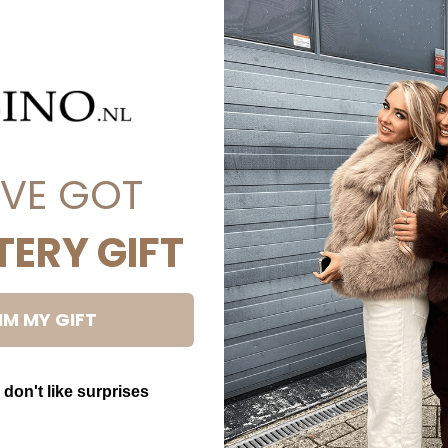
s
(3)
patricia
(2)
pink
(4)
pushup
(3)
queenheartsjeans
(4
zwart
(3)
586
(4)
'VE GOT
Meld je aan voor onze nieuwsbrief
TERY GIFT
Ontvang de nieuwste aanbiedingen en promoties
IM MY GIFT
ABON
 don't like surprises