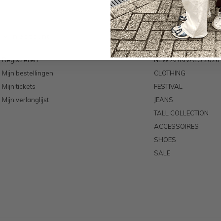
utton Text
Mijn account
Categorieën
Registreren
NEW ARRIVALS 2026
Mijn bestellingen
CLOTHING
Mijn tickets
FESTIVAL
Mijn verlanglijst
JEANS
TALL COLLECTION
ACCESSOIRES
SHOES
SALE