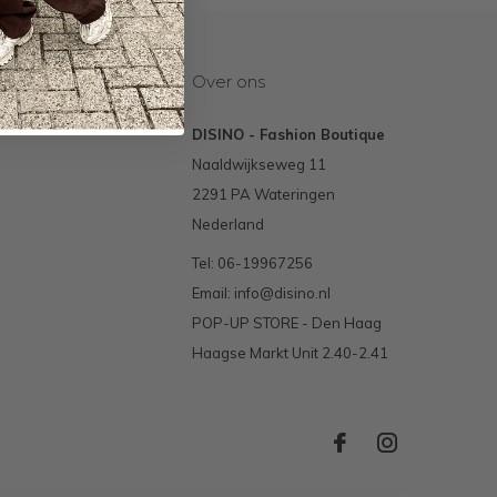
Over ons
DISINO - Fashion Boutique
Naaldwijkseweg 11
2291 PA Wateringen
Nederland
Tel: 06-19967256
Email:
info@disino.nl
POP-UP STORE - Den Haag
Haagse Markt Unit 2.40-2.41