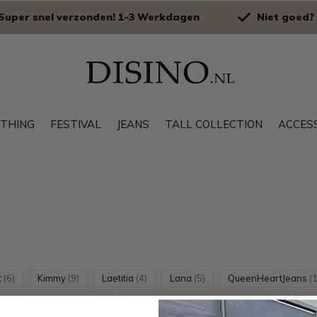
Super snel verzonden! 1-3 Werkdagen
Niet goed? 
OTHING
FESTIVAL
JEANS
TALL COLLECTION
ACCES
t
(6)
Kimmy
(9)
Laetitia
(4)
Lana
(5)
QueenHeartJeans
(
gewatteerdejas
(3)
goud
(3)
grey
(2)
groen
(2)
ja