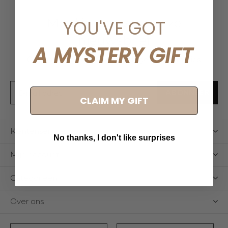
Meld je aan voor onze
YOU'VE GOT
nieuwsbrief
A MYSTERY GIFT
Ontvang de nieuwste aanbiedingen en promoties
ABONNEER
CLAIM MY GIFT
Klantenservice
No thanks, I don't like surprises
Mijn account
Categorieën
Over ons