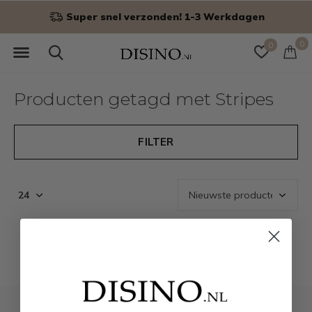
Super snel verzonden! 1-3 Werkdagen
0
0
Producten getagd met Stripes
FILTER
Seen 0 of the 0 products