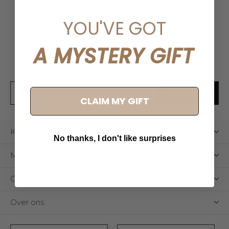
Meld je aan voor onze
YOU'VE GOT
nieuwsbrief
A MYSTERY GIFT
Ontvang de nieuwste aanbiedingen en promoties
ABONNEER
CLAIM MY GIFT
Klantenservice
No thanks, I don't like surprises
Mijn account
Categorieën
Over ons