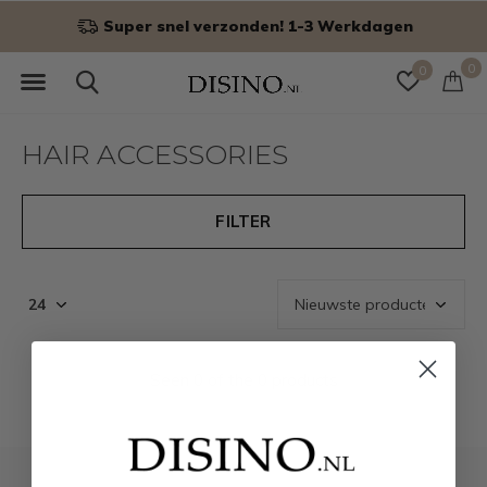
Super snel verzonden! 1-3 Werkdagen
0
0
HAIR ACCESSORIES
FILTER
Seen 0 of the 0 products