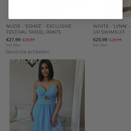
T
NUDE - 'ESMEE' - EXCLUSIVE
WHITE - 'LYNN' -
FESTIVAL TASSEL PANTS
UP SWIMSUIT
€27,99
€20,99
€39,99
€29,99
Incl. btw
Incl. btw
Recente artikelen