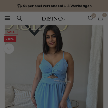
Niet goed? Geld terug!
0
0
SALE
-30%