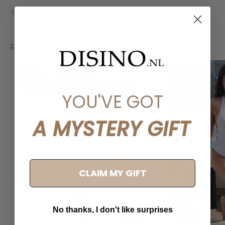
0
/ 5
Related articles
-30%
-30%
YOU'VE GOT
A MYSTERY GIFT
CLAIM MY GIFT
No thanks, I don't like surprises