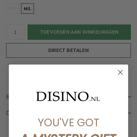
S/M
M/L
TOEVOEGEN AAN WINKELWAGEN
DIRECT BETALEN
Gratis verzending
Vanaf €100,-
Vandaag verzonden?
Je hebt nog
01 : 36 :
08
Beschrijving
Delen
YOU'VE GOT