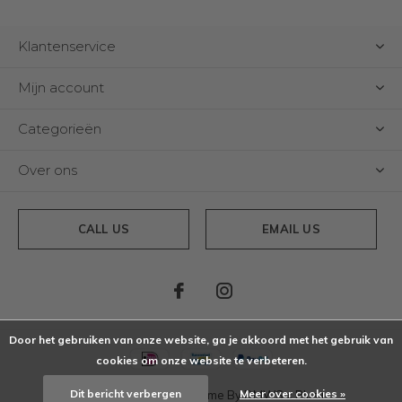
Klantenservice
Mijn account
Categorieën
Over ons
CALL US
EMAIL US
Door het gebruiken van onze website, ga je akkoord met het gebruik van
cookies om onze website te verbeteren.
Dit bericht verbergen
Meer over cookies »
© Copyright
2026
- Theme By
DMWS
x
Plus+