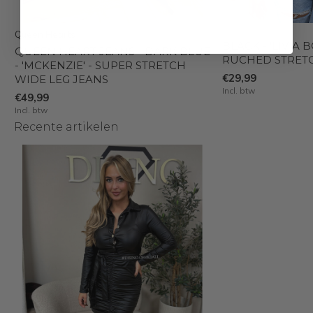
Queen Hearts
BLACK - 'LIVIA B
QUEEN HEART JEANS - DARK BLUE
RUCHED STRET
- 'MCKENZIE' - SUPER STRETCH
€29,99
WIDE LEG JEANS
Incl. btw
€49,99
Incl. btw
Recente artikelen