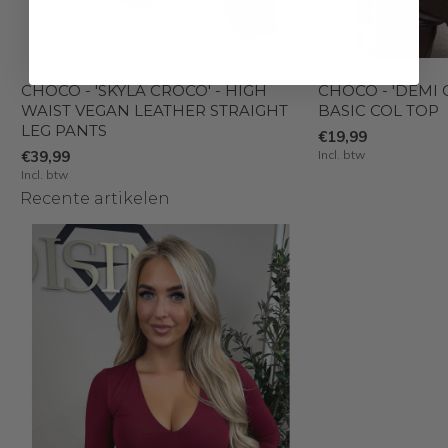
CHOCO - 'SKYLA CROCO' - HIGH
CHOCO - 'DEMI 
WAIST VEGAN LEATHER STRAIGHT
BASIC COL TOP
LEG PANTS
€19,99
€39,99
Incl. btw
Incl. btw
Recente artikelen