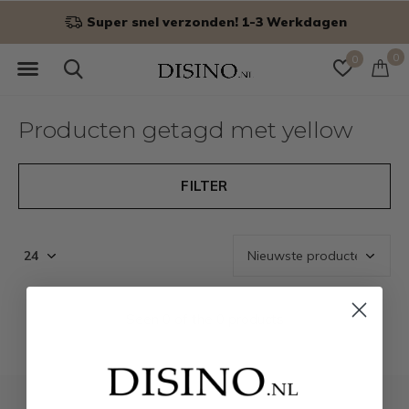
Super snel verzonden! 1-3 Werkdagen
0
0
Producten getagd met yellow
FILTER
Seen 0 of the 0 products