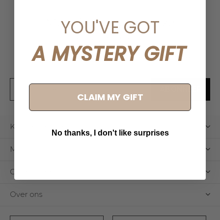
Meld je aan voor onze
YOU'VE GOT
nieuwsbrief
A MYSTERY GIFT
Ontvang de nieuwste aanbiedingen en promoties
ABONNEER
CLAIM MY GIFT
Klantenservice
No thanks, I don't like surprises
Mijn account
Categorieën
Over ons