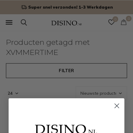
Super snel verzonden! 1-3 Werkdagen
0
0
Producten getagd met
XVMMERTIME
FILTER
Seen 0 of the 0 products