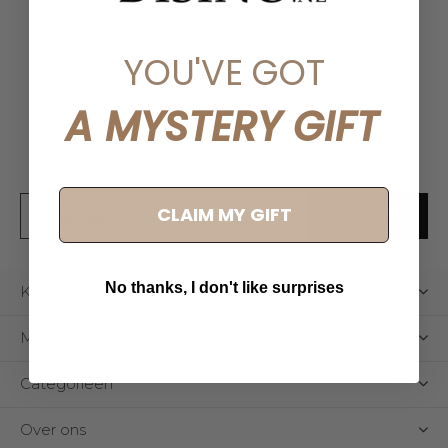
YOU'VE GOT
Meld je aan voor onze
nieuwsbrief
A MYSTERY GIFT
Ontvang de nieuwste aanbiedingen en promoties
CLAIM MY GIFT
ABONNEER
No thanks, I don't like surprises
Klantenservice
Mijn account
Categorieën
Over ons