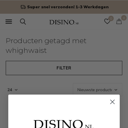
Super snel verzonden! 1-3 Werkdagen
0
0
Producten getagd met
whighwaist
FILTER
Seen 0 of the 0 products