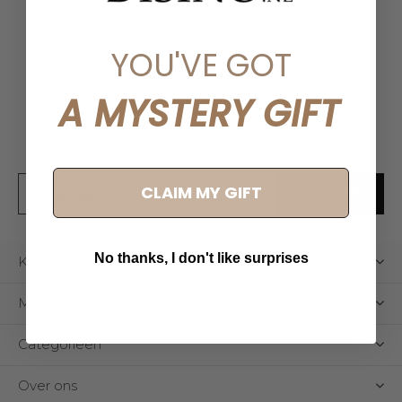
YOU'VE GOT
Meld je aan voor onze
nieuwsbrief
A MYSTERY GIFT
Ontvang de nieuwste aanbiedingen en promoties
CLAIM MY GIFT
ABONNEER
No thanks, I don't like surprises
Klantenservice
Mijn account
Categorieën
Over ons