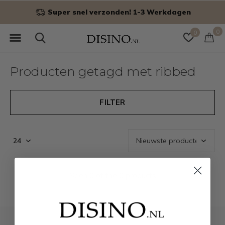
Super snel verzonden! 1-3 Werkdagen
0
0
Producten getagd met ribbed
FILTER
Seen 0 of the 0 products