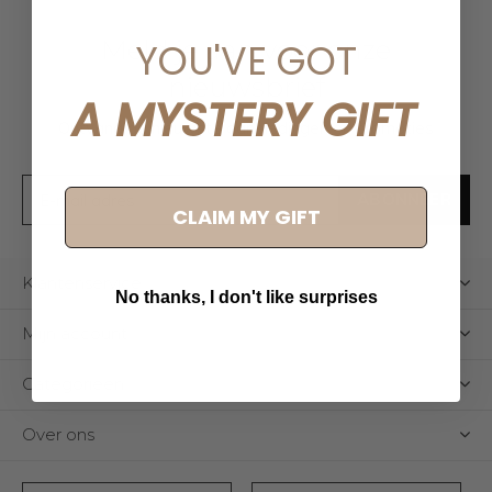
Meld je aan voor onze
YOU'VE GOT
nieuwsbrief
A MYSTERY GIFT
Ontvang de nieuwste aanbiedingen en promoties
ABONNEER
CLAIM MY GIFT
Klantenservice
No thanks, I don't like surprises
Mijn account
Categorieën
Over ons