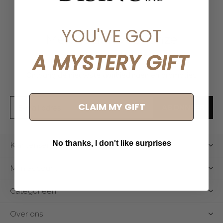
YOU'VE GOT
Meld je aan voor onze
nieuwsbrief
A MYSTERY GIFT
Ontvang de nieuwste aanbiedingen en promoties
CLAIM MY GIFT
ABONNEER
No thanks, I don't like surprises
Klantenservice
Mijn account
Categorieën
Over ons