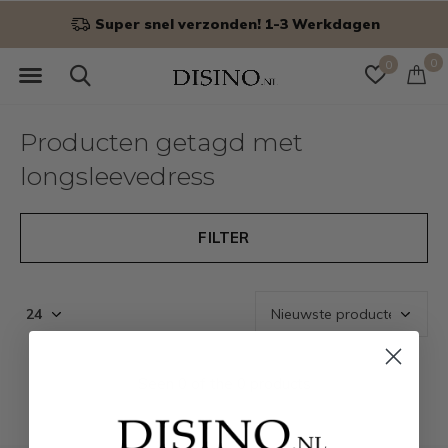
Super snel verzonden! 1-3 Werkdagen
0
0
Producten getagd met
longsleevedress
FILTER
Seen 0 of the 0 products