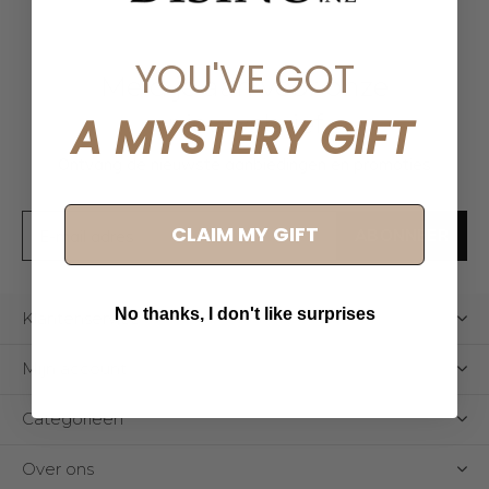
YOU'VE GOT
Meld je aan voor onze
nieuwsbrief
A MYSTERY GIFT
Ontvang de nieuwste aanbiedingen en promoties
CLAIM MY GIFT
ABONNEER
No thanks, I don't like surprises
Klantenservice
Mijn account
Categorieën
Over ons