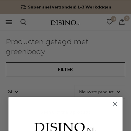
Super snel verzonden! 1-3 Werkdagen
0
0
Producten getagd met
greenbody
FILTER
Seen 0 of the 0 products