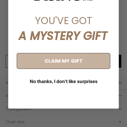
YOU'VE GOT
Meld je aan voor onze
nieuwsbrief
A MYSTERY GIFT
Ontvang de nieuwste aanbiedingen en promoties
CLAIM MY GIFT
ABONNEER
No thanks, I don't like surprises
Klantenservice
Mijn account
Categorieën
Over ons