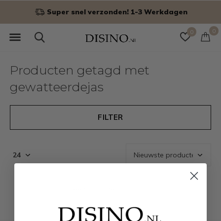
Super snel verzonden! 1-3 Werkdagen
0
0
Producten getagd met
gewatteerdejas
FILTER
Seen 0 of the 0 products