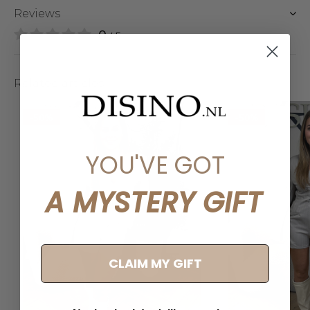
Reviews
0
/ 5
Related articles
-50%
-50%
YOU'VE GOT
A MYSTERY GIFT
CLAIM MY GIFT