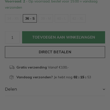
Voorraad: 2
- Op voorraad, bestel voor 15:00 = vandaag
verzonden
34 - XS
36 - S
38 - M
40 - L
42 - XL
TOEVOEGEN AAN WINKELWAGEN
DIRECT BETALEN
Gratis verzending
Vanaf €100,-
Vandaag verzonden?
Je hebt nog
02 : 15 :
52
Delen