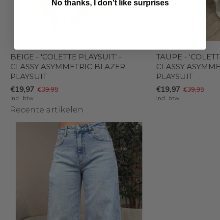
No thanks, I don't like surprises
BEIGE - 'COLETTE PLAYSUIT' -
TAUPE - 'COLETT
CLASSY ASYMMETRIC BLAZER
CLASSY ASYMME
PLAYSUIT
PLAYSUIT
€19,97
€19,97
€39,95
€39,95
Incl. btw
Incl. btw
Recente artikelen