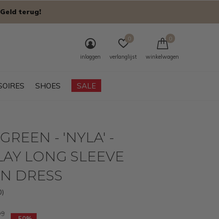
Geld terug!
0
0
inloggen
verlanglijst
winkelwagen
SOIRES
SHOES
SALE
GREEN - 'NYLA' -
AY LONG SLEEVE
IN DRESS
0)
99
-50%