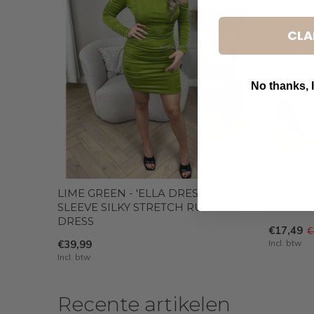
CLA
No thanks, I
B
LIME GREEN - 'ELLA DRESS' - LONG
PURPLE 
SLEEVE SILKY STRETCH RUCHED
SLEEVE
DRESS
€17,49
€
€39,99
Incl. btw
Incl. btw
Recente artikelen