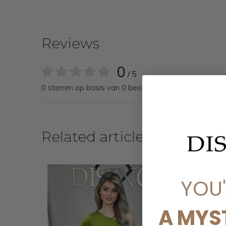
Reviews
0
/ 5
0 sterren op basis van 0 beoordelingen
Related articles
SALE
YOU
-50%
A MYS