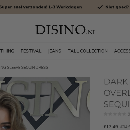
Super snel verzonden! 1-3 Werkdagen
Niet goed? 
OTHING
FESTIVAL
JEANS
TALL COLLECTION
ACCES
LONG SLEEVE SEQUIN DRESS
DARK 
OVERL
SEQU
(
€17,49
€34,