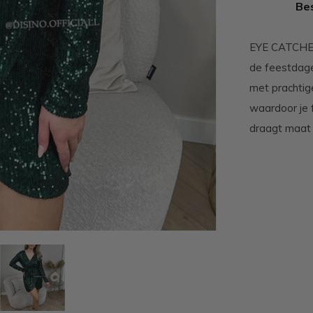
Bes
EYE CATCHER
de feestdage
met prachtige 
waardoor je 
draagt maat