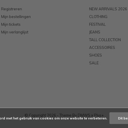
Registreren
NEW ARRIVALS 2026
Mijn bestellingen
CLOTHING
Mijn tickets
FESTIVAL
Mijn verlanglijst
JEANS
TALL COLLECTION
ACCESSOIRES
SHOES
SALE
© Copyright
2026
- Theme By
DMWS
x
Plus+
ord met het gebruik van cookies om onze website te verbeteren.
Dit be