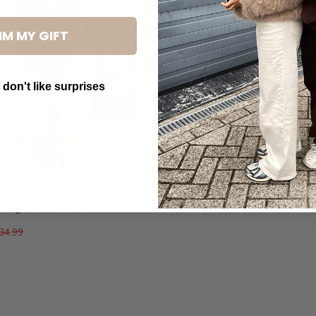
IM MY GIFT
 don't like surprises
utton Text
- 'NYLA' - OVERLAY LONG
 SEQUIN DRESS
34,99