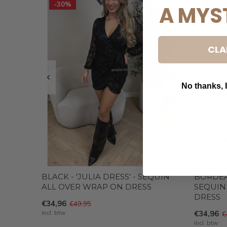
-30%
-30%
A MYS
CLA
No thanks, I
B
BLACK - 'JULIA DRESS' - SEQUIN
BORDEAU
ALL OVER WRAP ON DRESS
SEQUIN
DRESS
€34,96
€49,95
Incl. btw
€34,96
€
Incl. btw