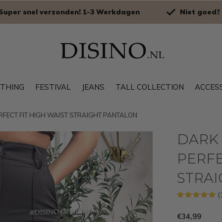
Super snel verzonden! 1-3 Werkdagen
Niet goed? 
OTHING
FESTIVAL
JEANS
TALL COLLECTION
ACCES
ERFECT FIT HIGH WAIST STRAIGHT PANTALON
DARK 
PERFE
STRA
(
€34,99