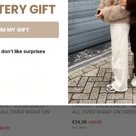
-30%
TERY GIFT
IM MY GIFT
 don't like surprises
utton Text
X - 'JULIA DRESS' -
CHOCO - 'JULIA DRESS' - 
 ALL OVER WRAP ON
ALL OVER WRAP ON DRES
€34,96
€49,95
Incl. btw
49,95