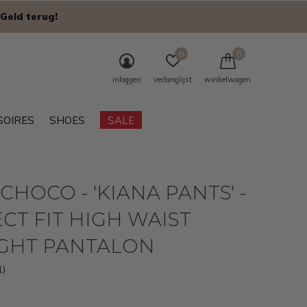
Geld terug!
0
0
inloggen
verlanglijst
winkelwagen
SOIRES
SHOES
SALE
CHOCO - 'KIANA PANTS' -
CT FIT HIGH WAIST
IGHT PANTALON
1)