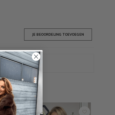
JE BEOORDELING TOEVOEGEN
iteit stof