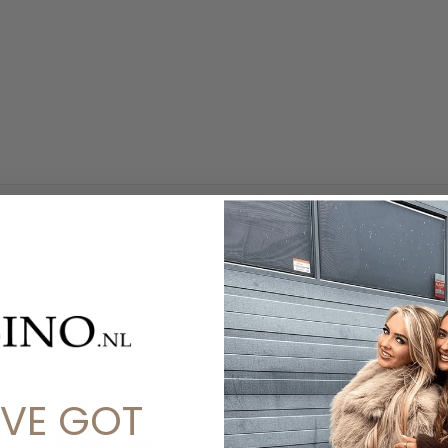
Heel mooi! Zeker met de bijpassende blazer. Goede kwal
'VE GOT
SALE