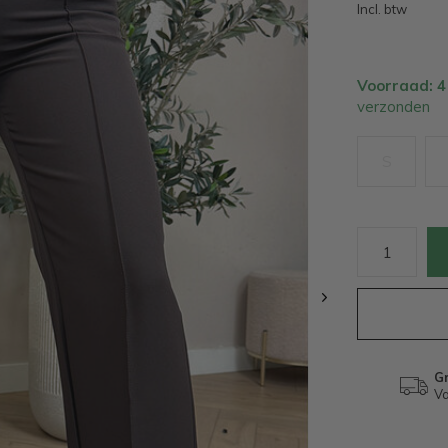
Incl. btw
Voorraad: 
verzonden
S
Gr
Va