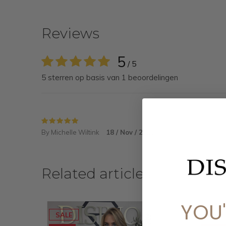
Reviews
5
/ 5
5 sterren op basis van 1 beoordelingen
By Michelle Wiltink
18 / Nov / 2025
Related articles
YOU
SALE
SALE