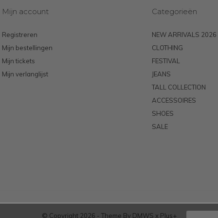
Mijn account
Categorieën
Registreren
NEW ARRIVALS 2026
Mijn bestellingen
CLOTHING
Mijn tickets
FESTIVAL
Mijn verlanglijst
JEANS
TALL COLLECTION
ACCESSOIRES
SHOES
SALE
© Copyright
2026
- Theme By
DMWS
x
Plus+