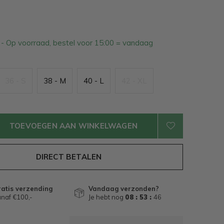
3
- Op voorraad, bestel voor 15:00 = vandaag
36 - S
38 - M
40 - L
42 - XL
TOEVOEGEN AAN WINKELWAGEN
DIRECT BETALEN
atis verzending
Vandaag verzonden?
naf €100,-
Je hebt nog
08 : 53 :
45