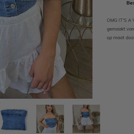
Bes
OMG IT'S A V
gemaakt van 
op maat door