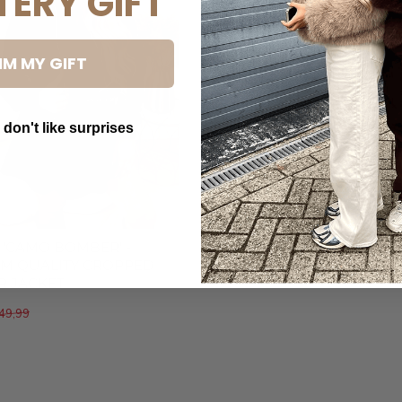
TERY GIFT
IM MY GIFT
 don't like surprises
utton Text
 'CAMO BOMBER' -
M QUALITY CROPPED
 JACKET
49,99