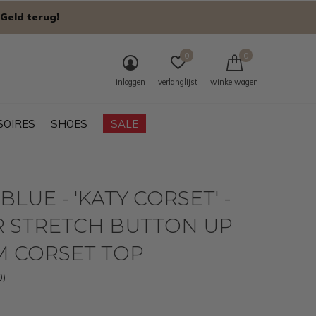
Geld terug!
0
0
inloggen
verlanglijst
winkelwagen
SOIRES
SHOES
SALE
BLUE - 'KATY CORSET' -
R STRETCH BUTTON UP
M CORSET TOP
0)