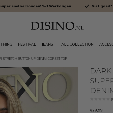
Super snel verzonden! 1-3 Werkdagen
Niet goed? 
OTHING
FESTIVAL
JEANS
TALL COLLECTION
ACCES
PER STRETCH BUTTON UP DENIM CORSET TOP
DARK 
SUPE
DENI
(
€29,99