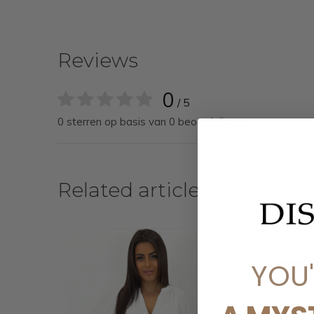
Reviews
0
/ 5
0 sterren op basis van 0 beoordelingen
Related articles
SALE
YOU
-50%