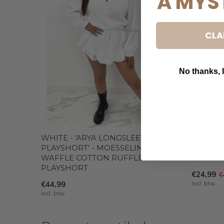
A MYS
CLA
No thanks, I
B
WHITE - 'ARYA LONGSLEEVE
BLACK -
PLAYSHORT' - MOESSELINE
PREMIU
WAFFLE COTTON RUFFLE
BOMBER
PLAYSHORT
€24,99
€
€44,99
Incl. btw
Incl. btw