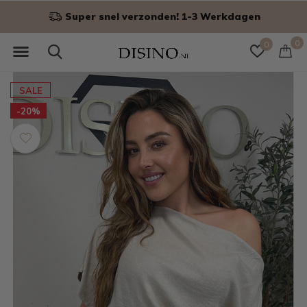
Niet goed? Geld terug!
0
0
SALE
-20%