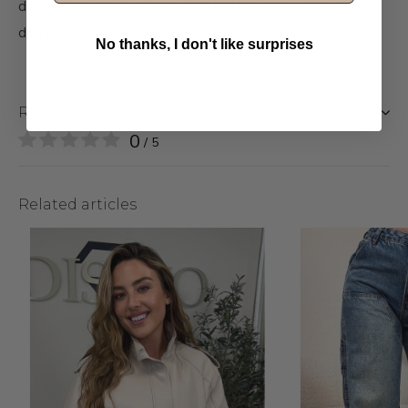
dames, summer top dames, fitted top dames, beige top
dames, trendy top dames, DISINO top dames
No thanks, I don't like surprises
Reviews
0
/ 5
Related articles