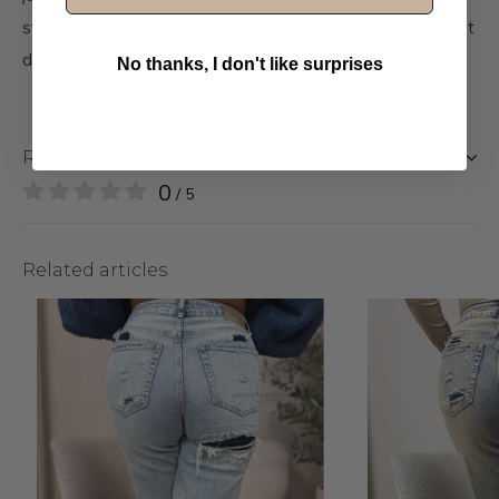
streetstyle jacket dames, trendy jas dames, DISINO jacket
dames
No thanks, I don't like surprises
Reviews
0
/ 5
Related articles