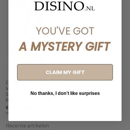
-30%
YOU'VE GOT
A MYSTERY GIFT
CLAIM MY GIFT
OLIVE GREEN - 'STORMI
V2 JUMPSUIT' - SHAPING
No thanks, I don't like surprises
SPAGHETTI BAND
RIBBED JUMPSUIT
€20,99
€29,99
Incl. btw
Recente artikelen