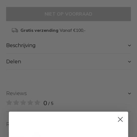
NIET OP VOORRAAD
Gratis verzending
Vanaf €100,-
Beschrijving
Delen
Reviews
0
/ 5
Related articles