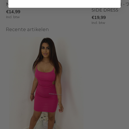
NUDE - 'KIVA' - RIBBED CROP TOP
ARMY GREEN - 'J
SIDE DRESS
€14,99
Incl. btw
€19,99
Incl. btw
Recente artikelen