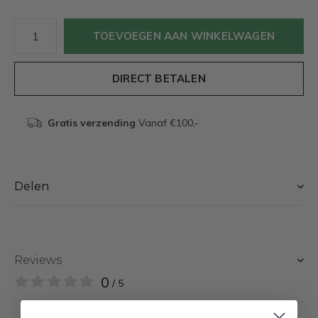
TOEVOEGEN AAN WINKELWAGEN
DIRECT BETALEN
Gratis verzending
Vanaf €100,-
Delen
Reviews
0
/ 5