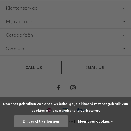
Klantenservice
Mijn account
Categorieën
Over ons
CALL US
EMAIL US
Door het gebruiken van onze website, ga je akkoord met het gebruik van
cookies om onze website te verbeteren.
Dit bericht verbergen
Meer over cookies »
© Copyright
2026
- Theme By
DMWS
x
Plus+