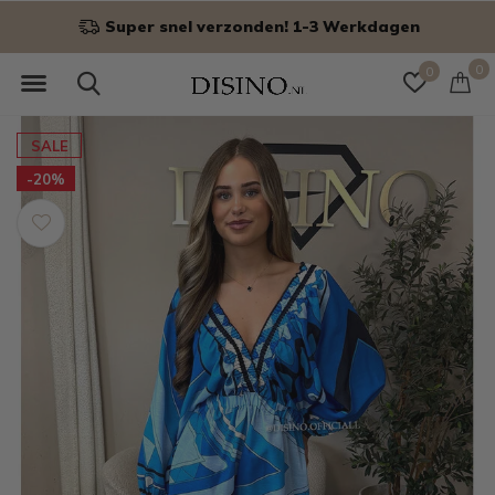
Niet goed? Geld terug!
0
0
SALE
-20%