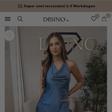
n
Niet goed? Geld terug!
0
0