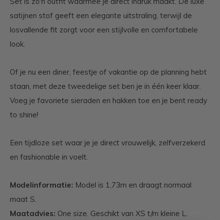
Set is zo'n outfit waarmee je direct indruk maakt. De luxe
satijnen stof geeft een elegante uitstraling, terwijl de
losvallende fit zorgt voor een stijlvolle en comfortabele
look.
Of je nu een diner, feestje of vakantie op de planning hebt
staan, met deze tweedelige set ben je in één keer klaar.
Voeg je favoriete sieraden en hakken toe en je bent ready
to shine!
Een tijdloze set waar je je direct vrouwelijk, zelfverzekerd
en fashionable in voelt.
Modelinformatie:
Model is 1,73m en draagt normaal
maat S.
Maatadvies:
One size. Geschikt van XS t/m kleine L.