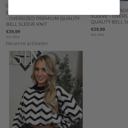
DISINO - THE LABEL
SOFT PINK - 'S
ECRU - 'SOPHIA BALLOON SLEEVE'
SLEEVE' - OVER
- OVERSIZED PREMIUM QUALITY
QUALITY BELL S
BELL SLEEVE KNIT
€39,99
€39,99
Incl. btw
Incl. btw
Recente artikelen