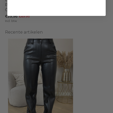
PREMIUM QUALITY
OVERSIZED ZIGZAG KNIT
€39,96
€49,95
Incl. btw
Recente artikelen