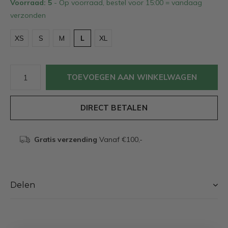
Voorraad: 5
- Op voorraad, bestel voor 15:00 = vandaag
verzonden
XS
S
M
L
XL
TOEVOEGEN AAN WINKELWAGEN
DIRECT BETALEN
Gratis verzending
Vanaf €100,-
Delen