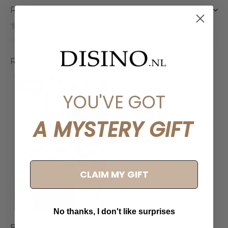
Reviews
0
/ 5
Related articles
-20%
YOU'VE GOT
A MYSTERY GIFT
CLAIM MY GIFT
No thanks, I don't like surprises
BLACK - 'ZIGZAG KNIT' -