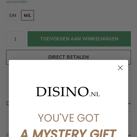
verzonden
S/M
M/L
TOEVOEGEN AAN WINKELWAGEN
DIRECT BETALEN
Gratis verzending
Vanaf €100,-
Delen
YOU'VE GOT
A MYSTERY GIFT
Reviews