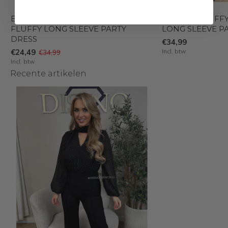
BORDEAUX - 'FLUFFY FARAH' -
BLACK - 'FLUFF
FLUFFY LONG SLEEVE PARTY
LONG SLEEVE P
DRESS
€34,99
€24,49
Incl. btw
€34,99
Incl. btw
Recente artikelen