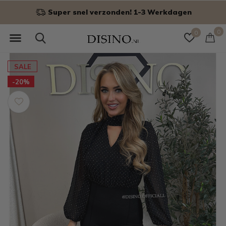
Niet goed? Geld terug!
0
0
SALE
-20%