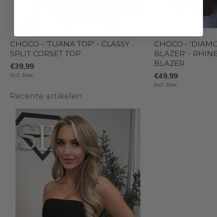
CHOCO - 'TUANA TOP' - CLASSY
CHOCO - 'DIAM
SPLIT CORSET TOP
BLAZER' - RHI
BLAZER
€39,99
Incl. btw
€49,99
Incl. btw
Recente artikelen