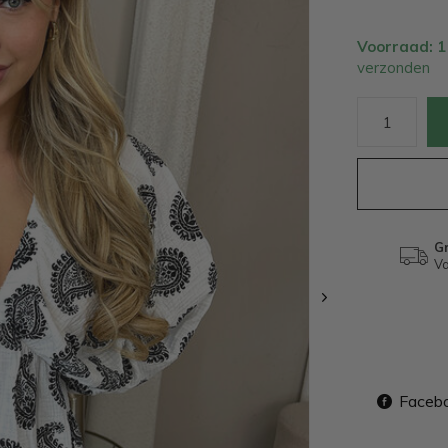
Voorraad: 
verzonden
Gr
Va
Faceb