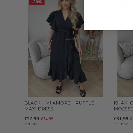
-20%
-20%
BLACK - 'MI AMORE' - RUFFLE
KHAKI G
MAXI DRESS
MOESSE
€27,99
€31,99
€34,99
€
Incl. btw
Incl. btw