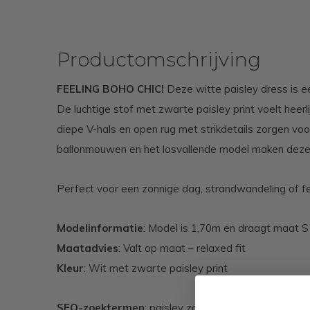
Productomschrijving
FEELING BOHO CHIC!
Deze witte paisley dress is 
De luchtige stof met zwarte paisley print voelt heer
diepe V-hals en open rug met strikdetails zorgen voor
ballonmouwen en het losvallende model maken deze ju
Perfect voor een zonnige dag, strandwandeling of fes
Modelinformatie
: Model is 1,70m en draagt maat S
Maatadvies
: Valt op maat – relaxed fit
Kleur
: Wit met zwarte paisley print
SEO-zoektermen
: paisley zomerjurk dames, witte boh