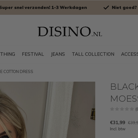
Super snel verzonden! 1-3 Werkdagen
Niet goed? 
OTHING
FESTIVAL
JEANS
TALL COLLECTION
ACCES
INE COTTON DRESS
BLACK 
MOES
(
€31,99
€39,
Incl. btw