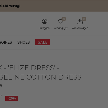
Geld terug!
0
0
inloggen
verlanglijst
winkelwagen
SOIRES
SHOES
SALE
- 'ELIZE DRESS' -
SELINE COTTON DRESS
0)
99
-20%