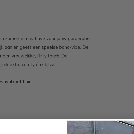
een zomerse musthave voor jouw garderobe.
lijk aan en geeft een speelse boho-vibe. De
 een vrouwelijke, flirty touch. De
rk extra comfy én stijlvol.
tival met flair!
o jurk, jurk met open rug en strik, luchtige