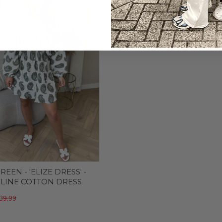
REEN - 'ELIZE DRESS' -
LINE COTTON DRESS
39,99