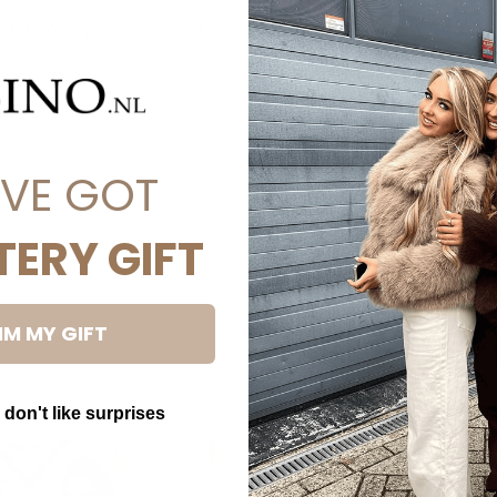
utfit paisley, korte jurk met ballonmouwen
'VE GOT
TERY GIFT
IM MY GIFT
 don't like surprises
utton Text