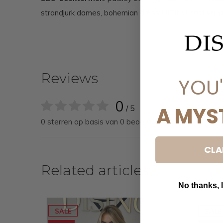
strandjurk dames, bohemian dress DISINO, festival o
Reviews
YOU
0
A MYS
/ 5
0 sterren op basis van 0 beoordelingen
CLA
Related articles
No thanks, I
SALE
SALE
B