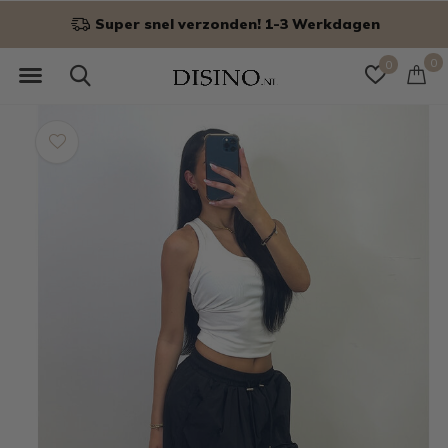
n
Niet goed? Geld terug!
0
0