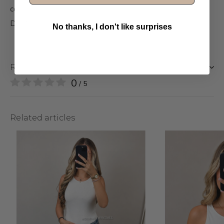
cargo pants outfit dames, festival outfit dames broek,
DISINO broek dames, loose fit broek dames
No thanks, I don't like surprises
Reviews
0
/ 5
Related articles