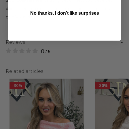
SEO-zoektermen:
shaping set dames, sportieve set
dames, legging met vestje dames, choco set dames,
No thanks, I don't like surprises
comfy shaping set, DISINO set.
Reviews
0
/ 5
Related articles
-30%
-30%