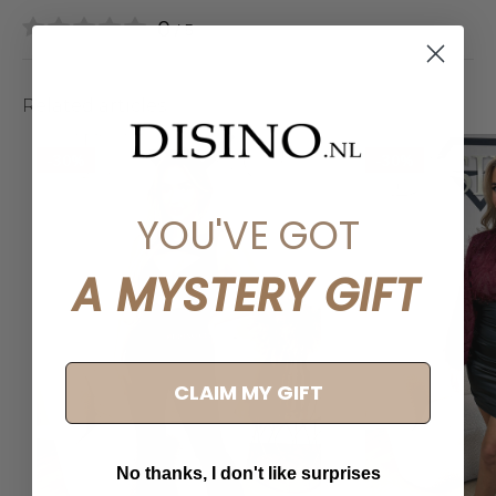
0
/ 5
Related articles
-30%
-30%
YOU'VE GOT
A MYSTERY GIFT
CLAIM MY GIFT
No thanks, I don't like surprises