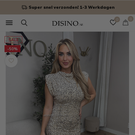
Super snel verzonden! 1-3 Werkdagen
0
0
SALE
-50%