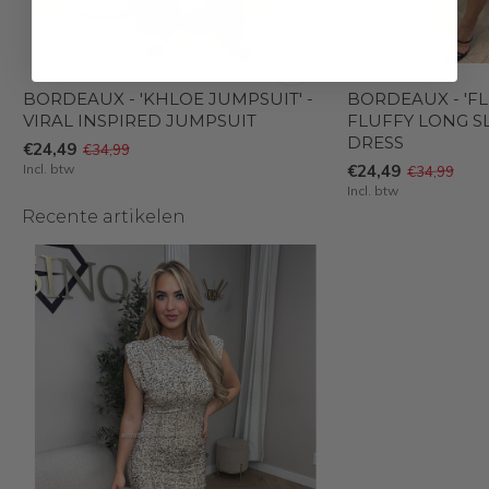
BORDEAUX - 'KHLOE JUMPSUIT' -
BORDEAUX - 'FL
VIRAL INSPIRED JUMPSUIT
FLUFFY LONG S
DRESS
€24,49
€34,99
Incl. btw
€24,49
€34,99
Incl. btw
Recente artikelen