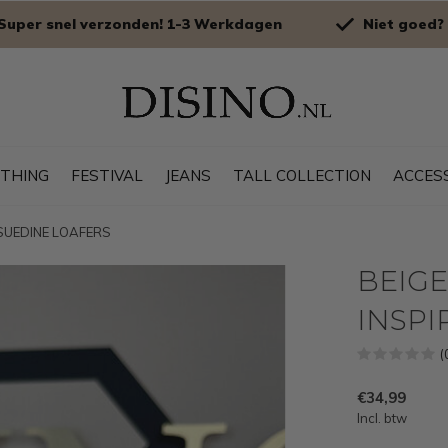
Super snel verzonden! 1-3 Werkdagen
Niet goed? 
OTHING
FESTIVAL
JEANS
TALL COLLECTION
ACCES
 SUEDINE LOAFERS
BEIGE
INSPI
(
€34,99
Incl. btw