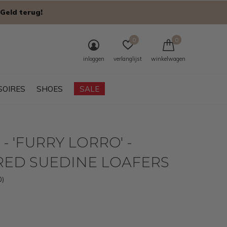
Geld terug!
0
0
inloggen
verlanglijst
winkelwagen
SOIRES
SHOES
SALE
 - 'FURRY LORRO' -
RED SUEDINE LOAFERS
0)