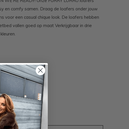
N WE'RE READY! Onze FURRY LORRO loafers
sy en comfy samen. Draag de loafers onder jouw
ans voor een casual chique look. De loafers hebben
etbed vallen goed op maat Verkrijgbaar in drie
 kleuren.