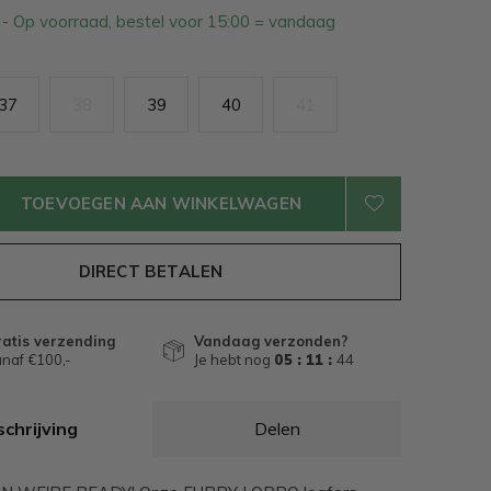
1
- Op voorraad, bestel voor 15:00 = vandaag
37
38
39
40
41
TOEVOEGEN AAN WINKELWAGEN
DIRECT BETALEN
atis verzending
Vandaag verzonden?
naf €100,-
Je hebt nog
05 : 11 :
43
chrijving
Delen