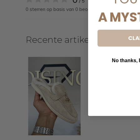
/ 5
0 sterren op basis van 0 beoordelingen
A MYS
CLA
Recente artikelen
No thanks, I
B