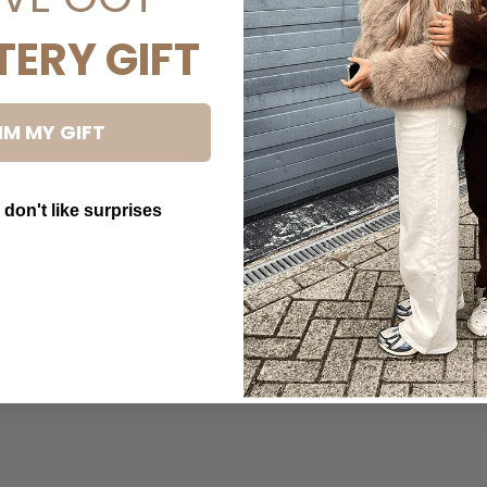
TERY GIFT
IM MY GIFT
 don't like surprises
utton Text