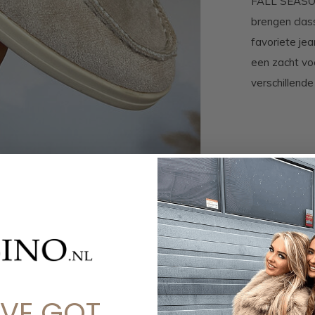
FALL SEASO
brengen clas
favoriete je
een zacht vo
verschillende
'VE GOT