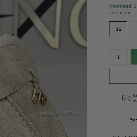
Voorraad: 
verzonden
36
Gr
Va
Bes