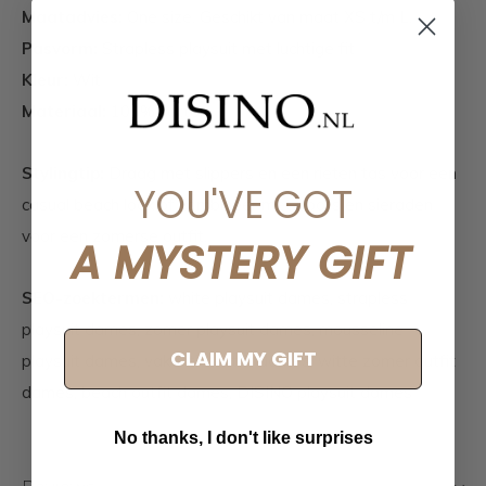
Maatadvies:
One size. Geschikt van maat XS t/m L.
Pasvorm:
Strapless playsuit met luchtige fit
Kleur:
Wit
Materiaal:
100% cotton
Stylingtip:
Draag met slippers en een rieten tas voor een
YOU'VE GOT
casual beach look of combineer met boots en sieraden
voor een zomerse outfit.
A MYSTERY GIFT
SEO-zoektermen:
white playsuit dames, strapless
playsuit dames, zomer playsuit dames, mousseline
CLAIM MY GIFT
playsuit dames, vakantie outfit dames, witte zomer outfit
dames, beach outfit dames, DISINO playsuit dames
No thanks, I don't like surprises