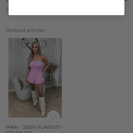
Reviews
0
/ 5
Related articles
PINK - 'JESSY PLAYSUIT' -