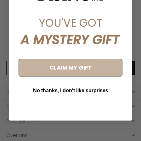
YOU'VE GOT
Meld je aan voor onze
nieuwsbrief
A MYSTERY GIFT
Ontvang de nieuwste aanbiedingen en promoties
CLAIM MY GIFT
ABONNEER
No thanks, I don't like surprises
Klantenservice
Mijn account
Categorieën
Over ons