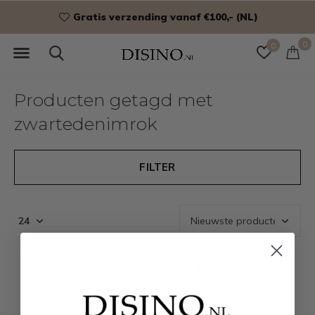
Gratis verzending vanaf €100,- (NL)
0
0
Producten getagd met
zwartedenimrok
FILTER
Seen 0 of the 0 products