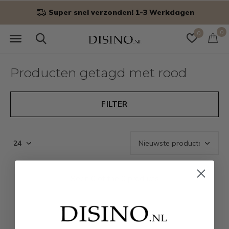
Super snel verzonden! 1-3 Werkdagen
0
0
Producten getagd met rood
FILTER
Seen 0 of the 0 products