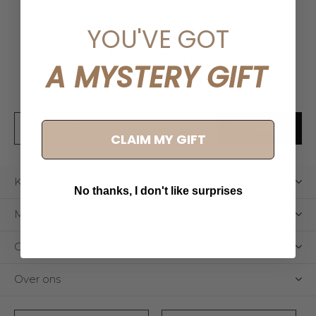
Meld je aan voor onze
YOU'VE GOT
nieuwsbrief
A MYSTERY GIFT
Ontvang de nieuwste aanbiedingen en promoties
ABONNEER
CLAIM MY GIFT
Klantenservice
No thanks, I don't like surprises
Mijn account
Categorieën
Over ons