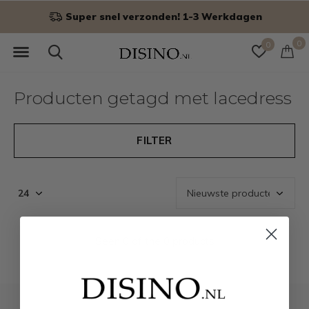
Super snel verzonden! 1-3 Werkdagen
0
0
Producten getagd met lacedress
FILTER
Seen 0 of the 0 products