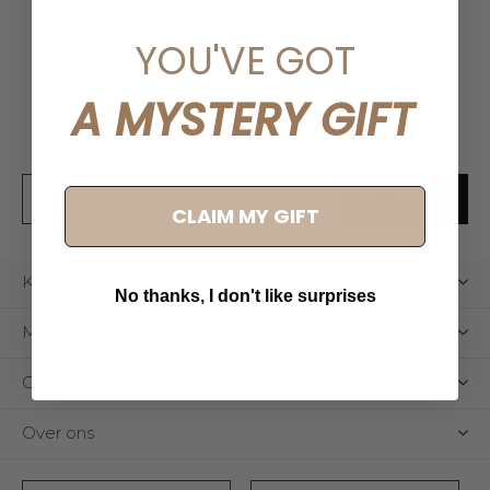
Meld je aan voor onze
YOU'VE GOT
nieuwsbrief
A MYSTERY GIFT
Ontvang de nieuwste aanbiedingen en promoties
ABONNEER
CLAIM MY GIFT
Klantenservice
No thanks, I don't like surprises
Mijn account
Categorieën
Over ons