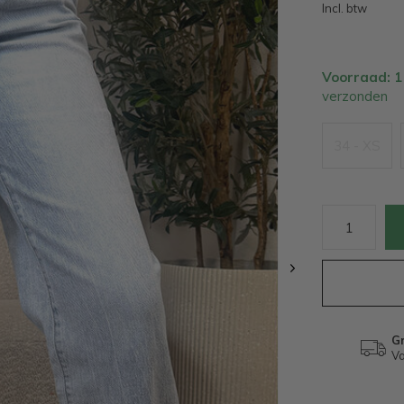
Incl. btw
Voorraad: 
verzonden
34 - XS
Gr
Va