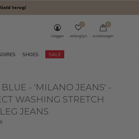
Geld terug!
0
0
inloggen
verlanglijst
winkelwagen
SOIRES
SHOES
SALE
 BLUE - 'MILANO JEANS' -
ECT WASHING STRETCH
LEG JEANS
0)