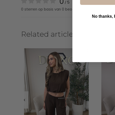
0
/ 5
0 sterren op basis van 0 beoordelingen
No thanks, I
B
Related articles