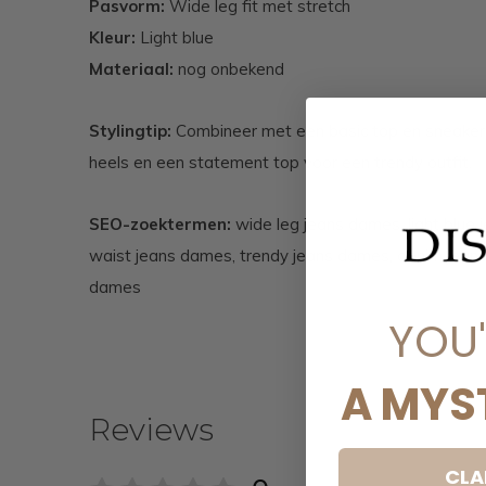
Pasvorm:
Wide leg fit met stretch
Kleur:
Light blue
Materiaal:
nog onbekend
Stylingtip:
Combineer met een basic top en sneakers 
heels en een statement top voor een trendy outfit.
SEO-zoektermen:
wide leg jeans dames, light blue 
waist jeans dames, trendy jeans dames, denim jean
dames
YOU
A MYS
Reviews
CLA