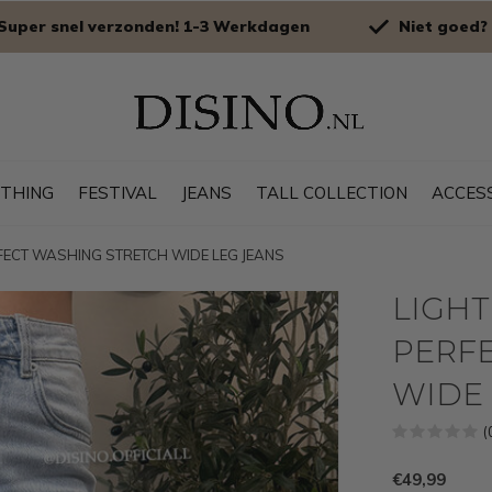
Super snel verzonden! 1-3 Werkdagen
Niet goed? 
OTHING
FESTIVAL
JEANS
TALL COLLECTION
ACCES
ERFECT WASHING STRETCH WIDE LEG JEANS
LIGHT
PERF
WIDE 
(
€49,99