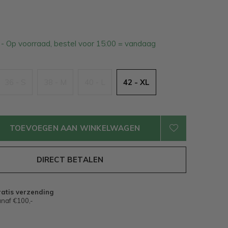
1
- Op voorraad, bestel voor 15:00 = vandaag
36 - S
38 - M
40 - L
42 - XL
TOEVOEGEN AAN WINKELWAGEN
DIRECT BETALEN
atis verzending
naf €100,-