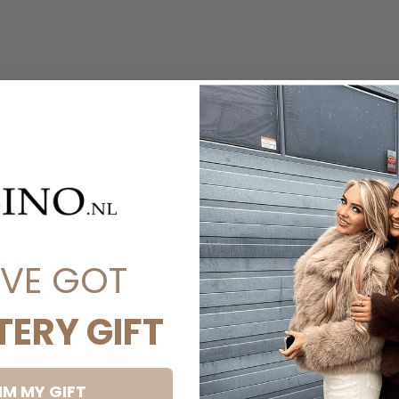
voor een effortless casual look, of met
jeans dames, stretch jeans dames, high
s dames, casual jeans dames, DISINO jeans
'VE GOT
TERY GIFT
IM MY GIFT