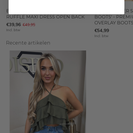
BORDEAUX - 'SUNNY DRESS' -
KHAKI - 'BIKER
RUFFLE MAXI DRESS OPEN BACK
BOOTS' - PREM
OVERLAY BOOT
€39,96
€49,95
Incl. btw
€54,99
Incl. btw
Recente artikelen