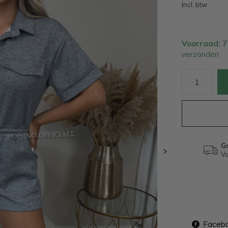
Incl. btw
Voorraad: 
verzonden
Gr
Va
Faceb