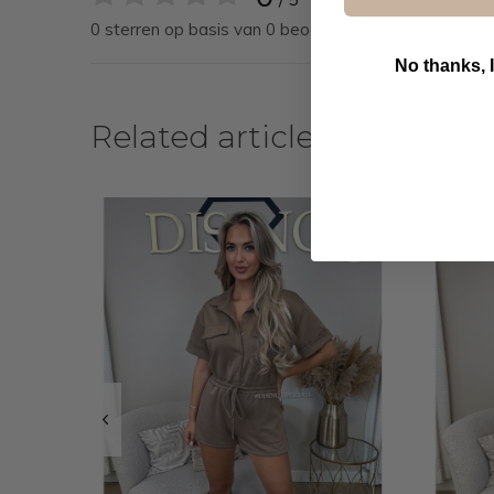
0 sterren op basis van 0 beoordelingen
No thanks, I
Related articles
B