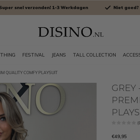
Super snel verzonden! 1-3 Werkdagen
Niet goed? 
OTHING
FESTIVAL
JEANS
TALL COLLECTION
ACCES
IUM QUALITY COMFY PLAYSUIT
GREY -
PREM
PLAYS
(
€49,95