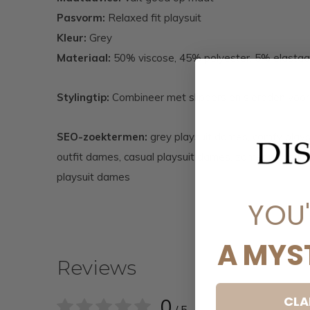
Pasvorm:
Relaxed fit playsuit
Kleur:
Grey
Materiaal:
50% viscose, 45% polyester, 5% elasta
Stylingtip:
Combineer met slippers en sieraden voor
SEO-zoektermen:
grey playsuit dames, comfy playsu
outfit dames, casual playsuit dames, zomer playsui
playsuit dames
YOU
A MYS
Reviews
CLA
0
/ 5