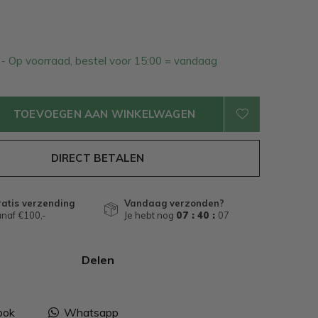
7
- Op voorraad, bestel voor 15:00 = vandaag
TOEVOEGEN AAN WINKELWAGEN
DIRECT BETALEN
atis verzending
Vandaag verzonden?
naf €100,-
Je hebt nog
07 : 40 :
07
Delen
ook
Whatsapp