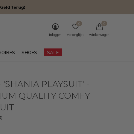
Geld terug!
0
0
inloggen
verlanglijst
winkelwagen
SOIRES
SHOES
SALE
 'SHANIA PLAYSUIT' -
IUM QUALITY COMFY
UIT
0)