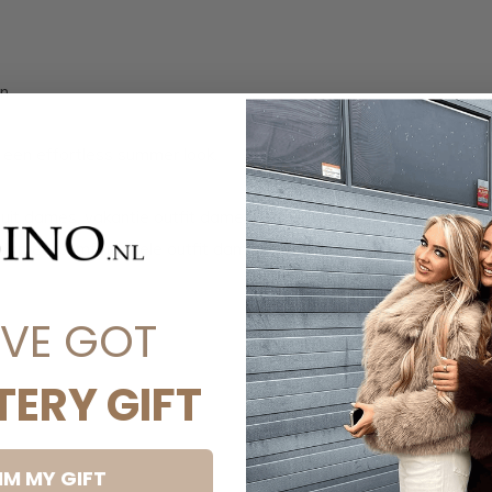
an
 een effortless summer look.
it dames, vakantie outfit dames, travel
t dames, comfortabele outfit dames, DISINO
'VE GOT
TERY GIFT
IM MY GIFT