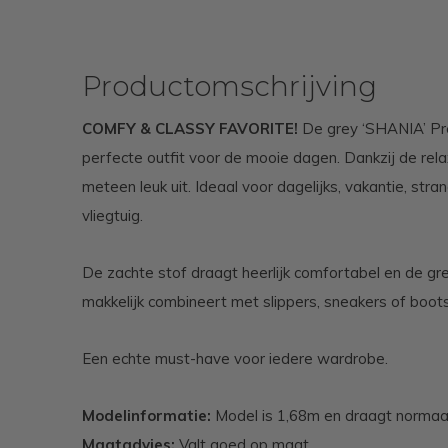
Productomschrijving
COMFY & CLASSY FAVORITE!
De grey ‘SHANIA’ Pre
perfecte outfit voor de mooie dagen. Dankzij de relaxe
meteen leuk uit. Ideaal voor dagelijks, vakantie, stra
vliegtuig.
De zachte stof draagt heerlijk comfortabel en de grey
makkelijk combineert met slippers, sneakers of boots
Een echte must-have voor iedere wardrobe.
Modelinformatie:
Model is 1,68m en draagt normaa
Maatadvies:
Valt goed op maat