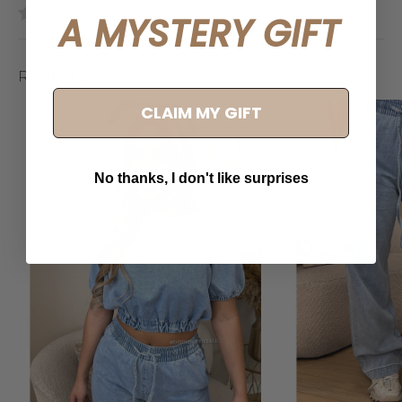
0
/ 5
A MYSTERY GIFT
Related articles
CLAIM MY GIFT
No thanks, I don't like surprises