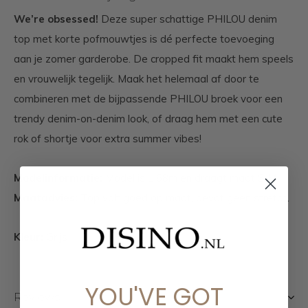
We’re obsessed!
Deze super schattige PHILOU denim
top met korte pofmouwtjes is dé perfecte toevoeging
aan je zomer garderobe. De cropped fit maakt hem speels
en vrouwelijk tegelijk. Maak het helemaal af door te
combineren met de bijpassende PHILOU broek voor een
trendy denim-on-denim look, of draag hem met een cute
rok of shortje voor extra summer vibes!
Modelinformatie:
Model is 1,68m en draagt maat S/M
Maatadvies:
Top valt goed op maat, bevat geen stretch.
Kleur:
Grijs
YOU'VE GOT
Reviews