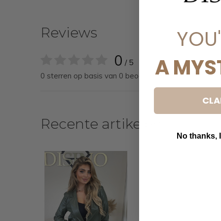
Reviews
YOU
0
A MYS
/ 5
0 sterren op basis van 0 beoordelingen
CLA
Recente artikelen
No thanks, I
B