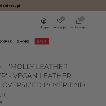
Geld terug!
0
0
inloggen
verlanglijst
winkelwagen
SOIRES
SHOES
SALE
 - 'MOLLY LEATHER
R' - VEGAN LEATHER
 OVERSIZED BOYFRIEND
ER
0)