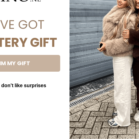
'VE GOT
TERY GIFT
IM MY GIFT
 don't like surprises
utton Text