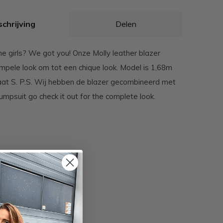
chrijving
Delen
he girls? We got you! Onze Molly leather blazer
impele look om tot een chique look. Model is 1,68m
at S. P.S. Wij hebben de blazer gecombineerd met
umpsuit go check it out for the complete look.