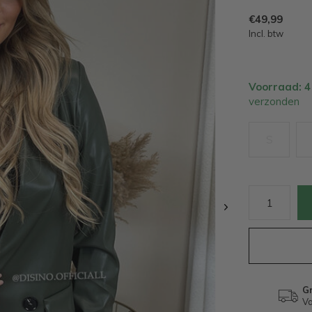
€49,99
Incl. btw
Voorraad: 
verzonden
S
Gr
Va