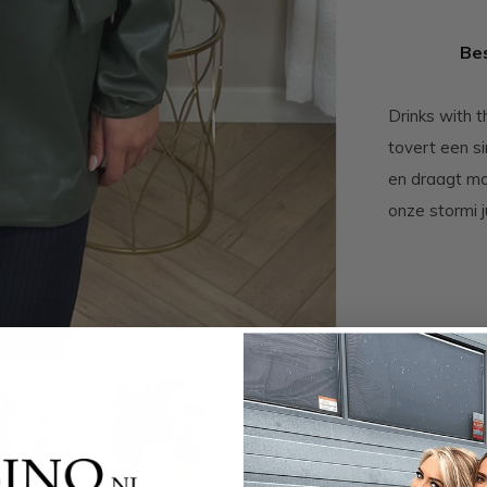
Bes
Drinks with t
tovert een s
en draagt ma
onze stormi j