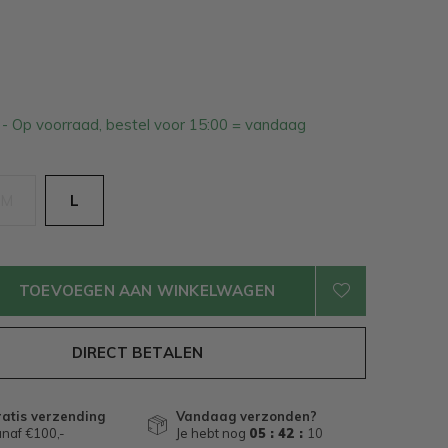
4
- Op voorraad, bestel voor 15:00 = vandaag
M
L
TOEVOEGEN AAN WINKELWAGEN
DIRECT BETALEN
atis verzending
Vandaag verzonden?
naf €100,-
Je hebt nog
05 : 42 :
09