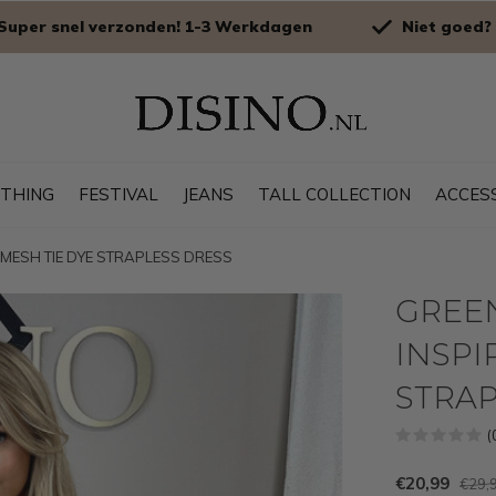
Super snel verzonden! 1-3 Werkdagen
Niet goed? 
OTHING
FESTIVAL
JEANS
TALL COLLECTION
ACCES
ED MESH TIE DYE STRAPLESS DRESS
GREEN 
INSPI
STRAP
(
€20,99
€29,