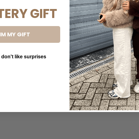
TERY GIFT
IM MY GIFT
 don't like surprises
utton Text