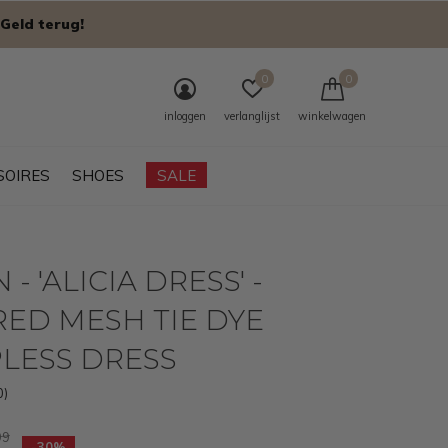
Geld terug!
0
0
inloggen
verlanglijst
winkelwagen
SOIRES
SHOES
SALE
- 'ALICIA DRESS' -
RED MESH TIE DYE
LESS DRESS
0)
99
-30%