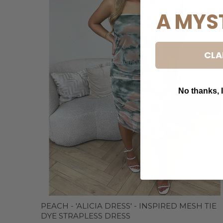
A MYS
CLA
No thanks, I
B
PEACH - 'ALICIA DRESS' - INSPIRED MESH TIE
DYE STRAPLESS DRESS