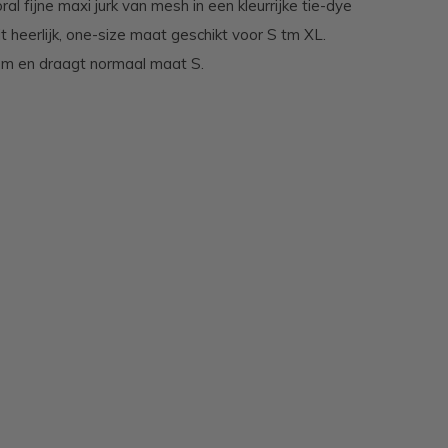
al fijne maxi jurk van mesh in een kleurrijke tie-dye
zit heerlijk, one-size maat geschikt voor S tm XL.
8m en draagt normaal maat S.