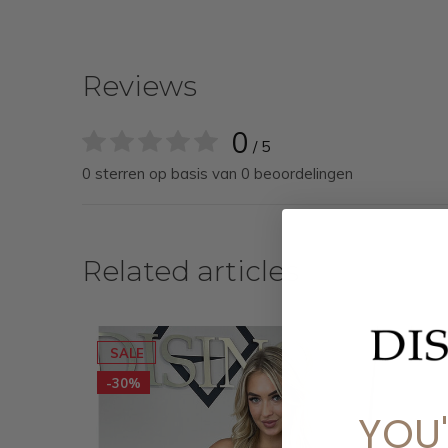
Reviews
0
/ 5
0 sterren op basis van 0 beoordelingen
Related articles
SALE
-30%
YOU