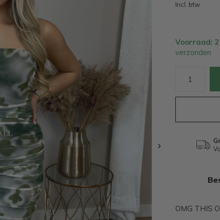
Incl. btw
Voorraad: 
verzonden
Gr
Va
Bes
OMG THIS ON