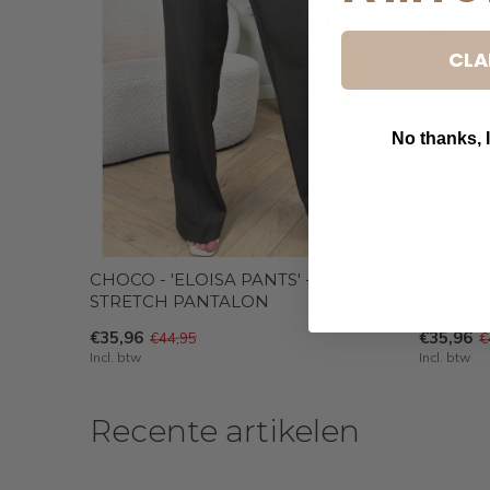
CLA
No thanks, I
B
CHOCO - 'ELOISA PANTS' - VIRAL
OLIVE G
STRETCH PANTALON
VIRAL 
€35,96
€35,96
€44,95
€
Incl. btw
Incl. btw
Recente artikelen