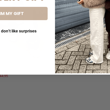
IM MY GIFT
 don't like surprises
utton Text
REEN - 'ELOISA PANTS' -
STRETCH PANTALON
44,95