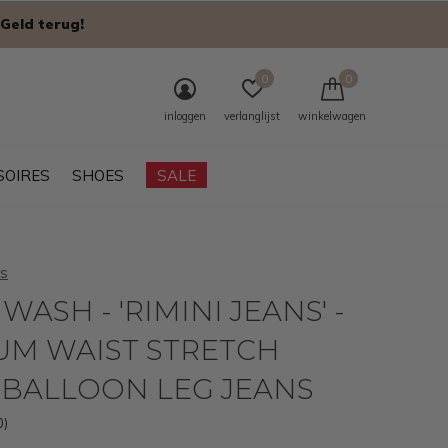
Geld terug!
0
0
inloggen
verlanglijst
winkelwagen
SOIRES
SHOES
SALE
s
WASH - 'RIMINI JEANS' -
UM WAIST STRETCH
 BALLOON LEG JEANS
0)