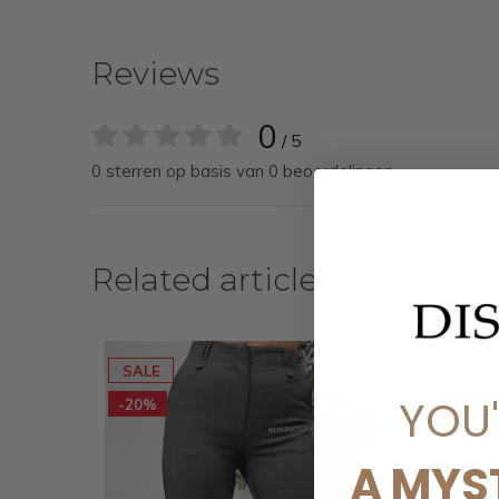
Reviews
0
/ 5
0 sterren op basis van 0 beoordelingen
Related articles
SALE
SALE
YOU
-20%
-20%
A MYS