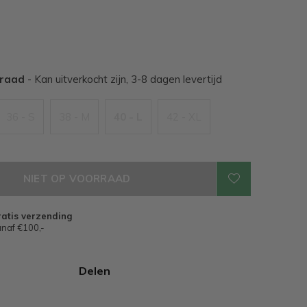
rraad
- Kan uitverkocht zijn, 3-8 dagen levertijd
36 - S
38 - M
40 - L
42 - XL
NIET OP VOORRAAD
atis verzending
naf €100,-
Delen