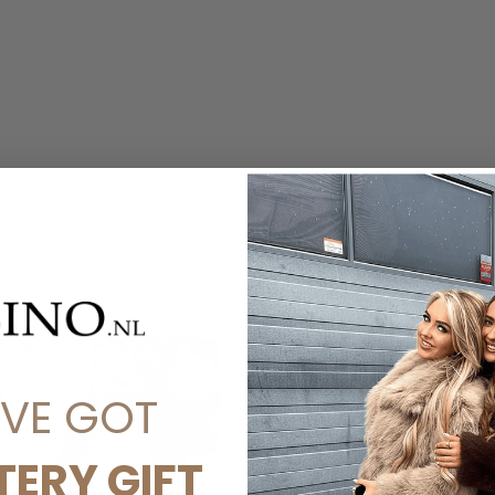
'VE GOT
TERY GIFT