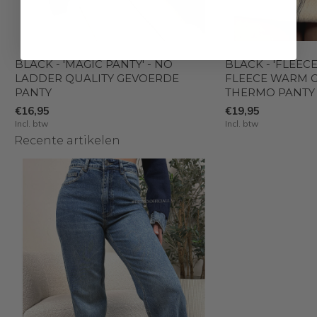
BLACK - 'MAGIC PANTY' - NO
BLACK - 'FLEECE
LADDER QUALITY GEVOERDE
FLEECE WARM 
PANTY
THERMO PANTY
€16,95
€19,95
Incl. btw
Incl. btw
Recente artikelen