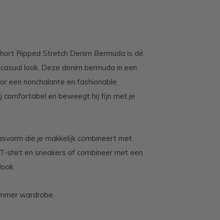
Short Ripped Stretch Denim Bermuda is dé
 casual look. Deze denim bermuda in een
oor een nonchalante en fashionable
ij comfortabel en beweegt hij fijn met je
pasvorm die je makkelijk combineert met
 T‑shirt en sneakers of combineer met een
look.
ummer wardrobe.