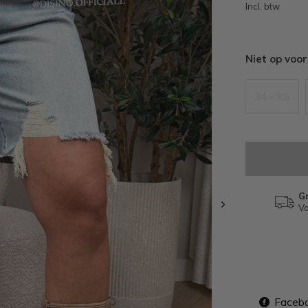
Incl. btw
Niet op voo
34 - XS
Gr
Va
Faceb