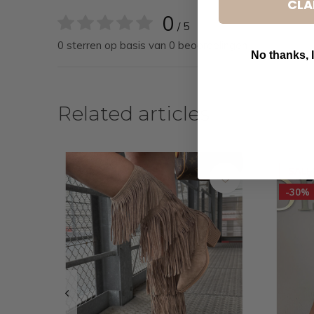
CLA
0
/ 5
0 sterren op basis van 0 beoordelingen
No thanks, I
B
Related articles
SALE
-30%