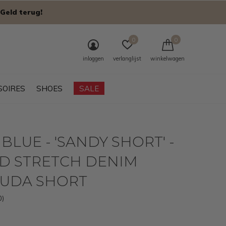
Geld terug!
0
0
inloggen
verlanglijst
winkelwagen
SOIRES
SHOES
SALE
 BLUE - 'SANDY SHORT' -
D STRETCH DENIM
UDA SHORT
0)