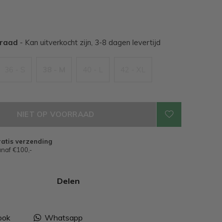
rraad
- Kan uitverkocht zijn, 3-8 dagen levertijd
36 - S
38 - M
40 - L
42 - XL
NIET OP VOORRAAD
atis verzending
naf €100,-
Delen
ook
Whatsapp