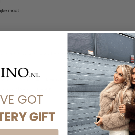
M
lijke maat
 voor een casual look, of draag met een
t.
rt dames, dirty blue denim dames, summer
dames, DISINO denim dames
'VE GOT
TERY GIFT