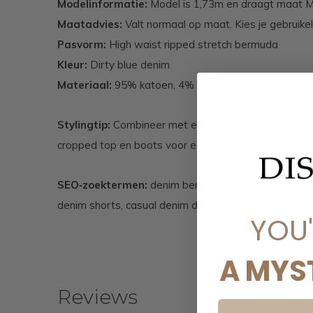
Modelinformatie:
Model is 1,73m en draagt maat 
Maatadvies:
Valt normaal op maat. Kies je gebruike
Pasvorm:
High waist ripped stretch bermuda
Kleur:
Dirty blue denim
Materiaal:
95% katoen, 4% polyester, 1% elastaan
Stylingtip:
Combineer met een basic top en sneakers
cropped top en boots voor een stoere zomerse outfi
SEO‑zoektermen:
denim bermuda dames, ripped sho
denim shorts, casual denim dames, festival short 
YOU
A MYS
Reviews