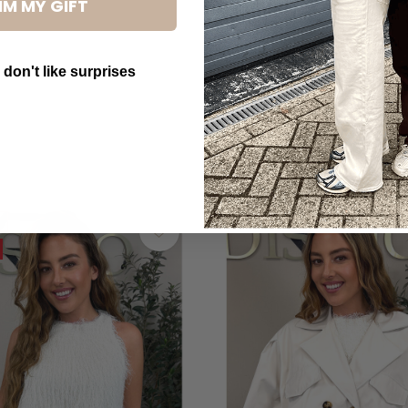
IM MY GIFT
 don't like surprises
utton Text