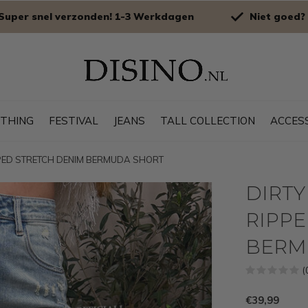
Super snel verzonden! 1-3 Werkdagen
Niet goed? 
OTHING
FESTIVAL
JEANS
TALL COLLECTION
ACCES
IPPED STRETCH DENIM BERMUDA SHORT
DIRTY
RIPPE
BERM
(
€39,99