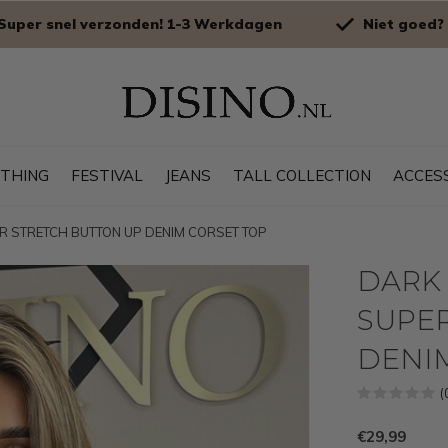
Super snel verzonden! 1-3 Werkdagen
Niet goed? 
OTHING
FESTIVAL
JEANS
TALL COLLECTION
ACCES
PER STRETCH BUTTON UP DENIM CORSET TOP
DARK 
SUPE
DENI
(
€29,99