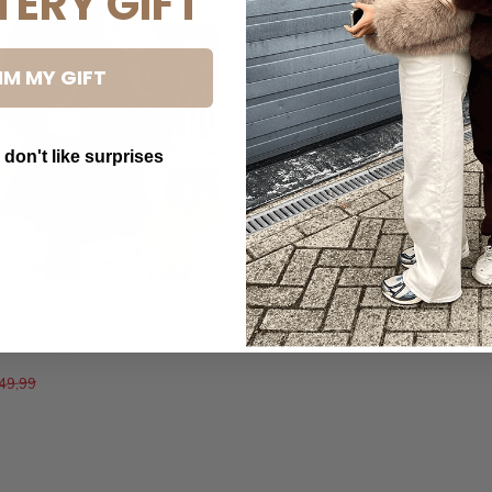
TERY GIFT
IM MY GIFT
 don't like surprises
utton Text
 'CAMO BOMBER' -
M QUALITY CROPPED
 JACKET
49,99