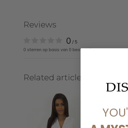
Reviews
0
/ 5
0 sterren op basis van 0 beoordelingen
Related articles
SALE
YOU
-50%