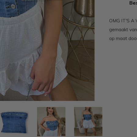
Bes
OMG IT'S A V
gemaakt van 
op maat door