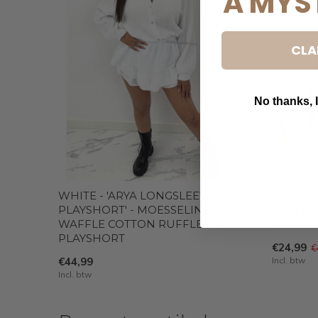
A MYS
CLA
No thanks, I
B
WHITE - 'ARYA LONGSLEEVE
BLACK -
PLAYSHORT' - MOESSELINE
PREMIU
WAFFLE COTTON RUFFLE
BOMBER
PLAYSHORT
€24,99
€
€44,99
Incl. btw
Incl. btw