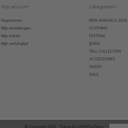
Mijn account
Categorieën
Registreren
NEW ARRIVALS 2026
Mijn bestellingen
CLOTHING
Mijn tickets
FESTIVAL
Mijn verlanglijst
JEANS
TALL COLLECTION
ACCESSOIRES
SHOES
SALE
© Copyright
2026
- Theme By
DMWS
x
Plus+