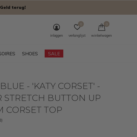
Geld terug!
0
0
inloggen
verlanglijst
winkelwagen
SOIRES
SHOES
SALE
BLUE - 'KATY CORSET' -
R STRETCH BUTTON UP
M CORSET TOP
0)