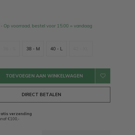
3
- Op voorraad, bestel voor 15:00 = vandaag
36 - S
38 - M
40 - L
42 - XL
TOEVOEGEN AAN WINKELWAGEN
DIRECT BETALEN
atis verzending
naf €100,-